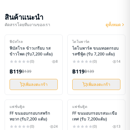
สินค้าแนะนำ
คัดสรรโดยทีมงานของเรา
ดูทั้งหมด
ใหม่
ใหม่
ฟีบัสโรล
ไดโนพาร์ค
-
14
%
-
14
%
ฟีบัสโรล ข้าวเกรียบ รส
ไดโนพาร์ค ขนมทอดกรอบ
ข้าวโพด (รับ7,200 แต้ม)
รสซีฟู้ด (รับ 7,200 แต้ม)
(
0
)
8
(
0
)
14
฿119
฿119
฿139
฿139
เพิ่มลงตะกร้า
เพิ่มลงตะกร้า
ใหม่
ใหม่
แฟชั่นฟู้ด
แฟชั่นฟู้ด
-
14
%
-
14
%
FF ขนมอบกรอบรสพริก
FF ขนมอบกรอบรสมะเขือ
หยวก (รับ7,200 แต้ม)
เทศ (รับ 7,200แต้ม)
(
0
)
24
(
0
)
13