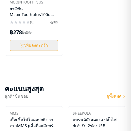
ใหม่
MCOINTOOTHPLUS
-
7
%
ยาสีฟัน
McoinToothplus100g
แพ็คคู่ 2 หลอด(รับแต้ม
(
0
)
89
88,000 แต้ม)
฿278
฿299
เพิ่มลงตะกร้า
คะแนนสูงสุด
ลูกค้าชื่นชอบ
ดูทั้งหมด
ใหม่
ใหม่
MMS
SHEEPOLA
-
28
%
-
49
%
เสื้อเชิ้ตโปโลคอปกสีขาว
แบรนด์ดังลดแรง ปลั๊กไฟ
ตราMMS (เสื้อที่ละลึกพร้อม
4เต้ารับ 2ช่องUSB