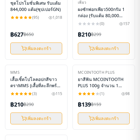
ใหม่
ใหม่
เพียว
ชุดโปรโมชั่นพิเศษ รับแต้ม
-
4
%
-
30
%
844,000 แต้ม(ซุปเปอร์GN)
ผงซักฟอกเพียว500กรัม 1
กล่อง (รับแต้ม 80,000
(
95
)
1,018
แต้ม)
(
0
)
157
฿627
฿210
฿650
฿299
เพิ่มลงตะกร้า
เพิ่มลงตะกร้า
ใหม่
ใหม่
MMS
MCOINTOOTH PLUS
-
28
%
-
13
%
เสื้อเชิ้ตโปโลคอปกสีขาว
ยาสีฟัน MCOINTOOTH
ตราMMS (เสื้อที่ละลึกพร้อม
PLUS 100g จำนวน 1
ลายเซ็น)(ได้รับแต้ม 80,000
หลอด(รับแต้ม 44,000 แต้ม)
(
3
)
115
(
1
)
98
แต้ม)
฿210
฿139
฿290
฿159
เพิ่มลงตะกร้า
เพิ่มลงตะกร้า