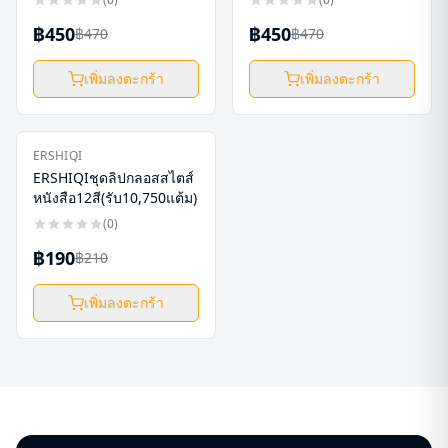
฿450
฿450
฿470
฿470
เพิ่มลงตะกร้า
เพิ่มลงตะกร้า
ใหม่
ERSHIQI
-
10
%
ERSHIQIชุดลิปกลอสสไตส์
หนังสือ12สี(รับ10,750แต้ม)
(
0
)
฿190
฿210
เพิ่มลงตะกร้า