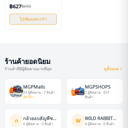
฿627
฿650
เพิ่มลงตะกร้า
ร้านค้ายอดนิยม
ร้านค้าที่มีผู้ติดตามมากที่สุด
ดูทั้งหมด
MGPMalls
MGPSHOP5
23
ผู้ติดตาม ·
7
สินค้า
·
7
ผู้ติดตาม ·
657
99
รีวิว
สินค้า
กล้วยอบธัญพืช
WILD RABBIT
ก
W
6
ผู้ติดตาม ·
0
สินค้า
4
ผู้ติดตาม ·
0
สินค้า
หนึบหนับ
ORGANIC