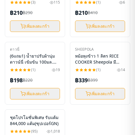
ลายเซ็น)(ได้รับแต้ม 80,000
1ช่องTypeC สายยาว
(
3
)
115
(
1
)
6
แต้ม)
3เมตร SP-PSO2301 / SP-
฿210
฿210
฿290
PS02401 Sheepola ปลั๊ก
฿410
พ่วง ปลั๊กสามตา มาตรา
ฐาน มอก. (รับ 11,750แต้ม)
เพิ่มลงตะกร้า
เพิ่มลงตะกร้า
ใหม่
ใหม่
ดาวนี่
SHEEPOLA
-
10
%
-
15
%
(6แถม1) น้ำยาปรับผ้านุ่ม
หม้อหุงข้าว 1 ลิตร RICE
ดาวน์นี่ เข้มข้น 100มล.
COOKER Sheepola มี
*7ถุง(รับ11,400แต้ม)
มาตรฐาน มอก. หม้อหนา
(
1
)
19
(
1
)
14
กระจายความร้อน ล้างง่าย
฿198
฿339
฿220
ใช้งานง่าย (รับ 18,200
฿399
แต้ม)
เพิ่มลงตะกร้า
เพิ่มลงตะกร้า
ใหม่
ชุดโปรโมชั่นพิเศษ รับแต้ม
-
4
%
844,000 แต้ม(ซุปเปอร์GN)
(
95
)
1,018