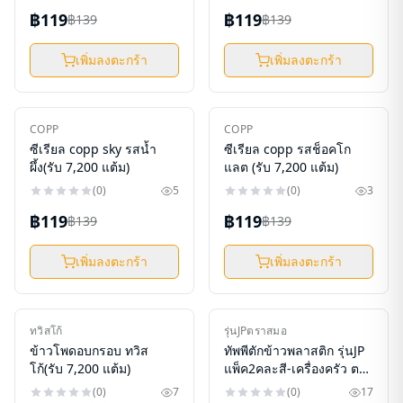
฿119
฿119
฿139
฿139
เพิ่มลงตะกร้า
เพิ่มลงตะกร้า
ใหม่
ใหม่
COPP
COPP
-
14
%
-
14
%
ซีเรียล copp sky รสน้ำ
ซีเรียล copp รสช็อคโก
ผึ้ง(รับ 7,200 แต้ม)
แลต (รับ 7,200 แต้ม)
(
0
)
5
(
0
)
3
฿119
฿119
฿139
฿139
เพิ่มลงตะกร้า
เพิ่มลงตะกร้า
ใหม่
ใหม่
ทวิสโก้
รุ่นJPตราสมอ
-
14
%
-
1
%
ข้าวโพดอบกรอบ ทวิส
ทัพพีตักข้าวพลาสติก รุ่นJP
โก้(รับ 7,200 แต้ม)
แพ็ค2คละสี-เครื่องครัว ตรา
สมอ (รับ4,650แต้ม)
(
0
)
7
(
0
)
17